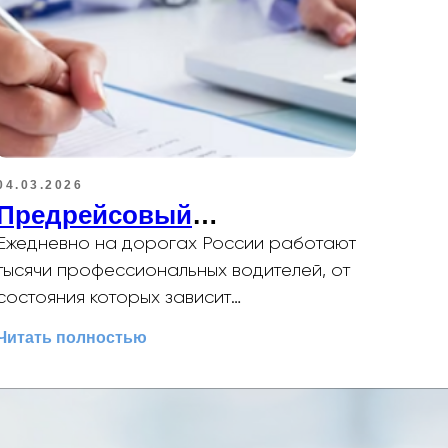
04.03.2026
Предрейсовый
медицинский осмотр:
Ежедневно на дорогах России работают
полный обзор требований
тысячи профессиональных водителей, от
состояния которых зависит
и инноваций на 2026 год
безопасность пассажиров
Читать полностью